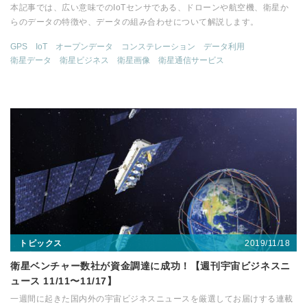
本記事では、広い意味でのIoTセンサである、ドローンや航空機、衛星か
らのデータの特徴や、データの組み合わせについて解説します。
GPS
IoT
オープンデータ
コンステレーション
データ利用
衛星データ
衛星ビジネス
衛星画像
衛星通信サービス
2019/11/18
トピックス
衛星ベンチャー数社が資金調達に成功！【週刊宇宙ビジネスニ
ュース 11/11〜11/17】
一週間に起きた国内外の宇宙ビジネスニュースを厳選してお届けする連載