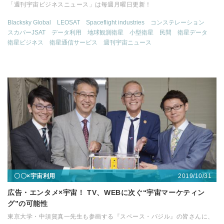
「週刊宇宙ビジネスニュース」は毎週月曜日更新！
Blacksky Global
LEOSAT
Spaceflight industries
コンステレーション
スカパーJSAT
データ利用
地球観測衛星
小型衛星
民間
衛星データ
衛星ビジネス
衛星通信サービス
週刊宇宙ニュース
2019/10/31
〇〇×宇宙利用
広告・エンタメ×宇宙！ TV、WEBに次ぐ“宇宙マーケティン
グ”の可能性
東京大学・中須賀真一先生も参画する『スペース・バジル』の皆さんに、