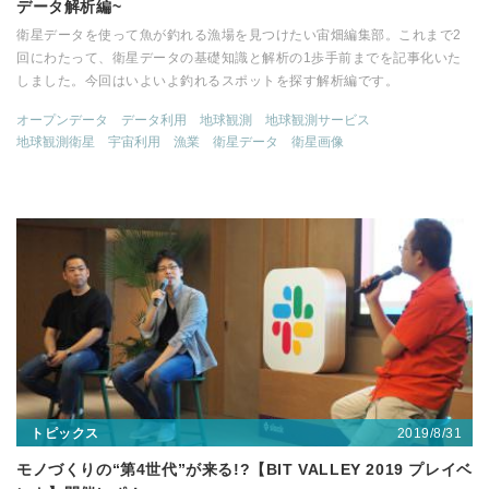
データ解析編~
衛星データを使って魚が釣れる漁場を見つけたい宙畑編集部。これまで2
回にわたって、衛星データの基礎知識と解析の1歩手前までを記事化いた
しました。今回はいよいよ釣れるスポットを探す解析編です。
オープンデータ
データ利用
地球観測
地球観測サービス
地球観測衛星
宇宙利用
漁業
衛星データ
衛星画像
2019/8/31
トピックス
モノづくりの“第4世代”が来る!?【BIT VALLEY 2019 プレイベ