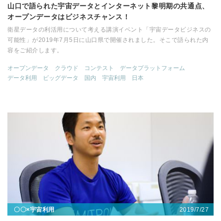
山口で語られた宇宙データとインターネット黎明期の共通点、
オープンデータはビジネスチャンス！
衛星データの利活用について考える講演イベント「宇宙データビジネスの
可能性」が2019年7月5日に山口県で開催されました。そこで語られた内
容をご紹介します。
オープンデータ
クラウド
コンテスト
データプラットフォーム
データ利用
ビッグデータ
国内
宇宙利用
日本
2019/7/27
〇〇×宇宙利用