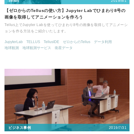
2019/8/1
Tellus
【ゼロからのTellusの使い方】Jupyter Labでひまわり8号の
画像を取得してアニメーションを作ろう
Tellus上でJupyter Labを使ってひまわり8号の画像を取得してアニメーシ
ョンを作る方法をご紹介いたします。
JupyterLab
TELLUS
TellusIDE
ゼロからのTellus
データ利用
地球観測
地球観測サービス
衛星データ
2019/7/31
ビジネス事例