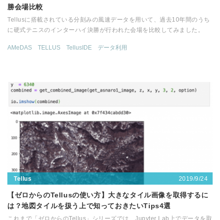
勝会場比較
Tellusに搭載されている分刻みの風速データを用いて、過去10年間のうち
に硬式テニスのインターハイ決勝が行われた会場を比較してみました。
AMeDAS
TELLUS
TellusIDE
データ利用
2019/9/24
Tellus
【ゼロからのTellusの使い方】大きなタイル画像を取得するに
は？地図タイルを扱う上で知っておきたいTips4選
これまで「ゼロからのTellus」シリーズでは、Jupyter Lab上でデータを取