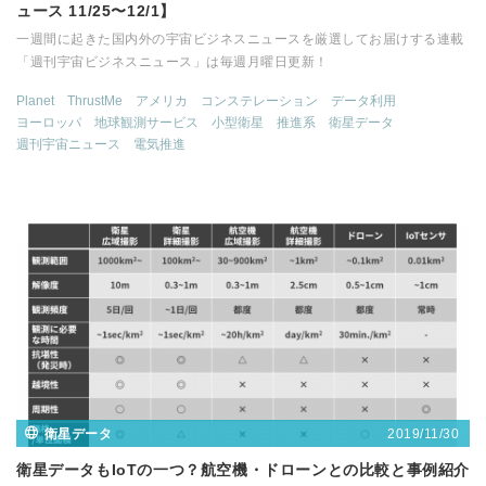
ュース 11/25〜12/1】
一週間に起きた国内外の宇宙ビジネスニュースを厳選してお届けする連載
「週刊宇宙ビジネスニュース」は毎週月曜日更新！
Planet
ThrustMe
アメリカ
コンステレーション
データ利用
ヨーロッパ
地球観測サービス
小型衛星
推進系
衛星データ
週刊宇宙ニュース
電気推進
2019/11/30
衛星データ
衛星データもIoTの一つ？航空機・ドローンとの比較と事例紹介