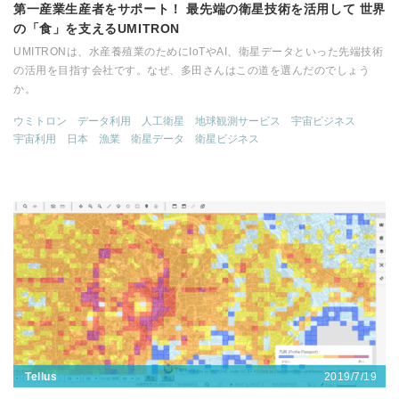
第一産業生産者をサポート！ 最先端の衛星技術を活用して 世界
の「食」を支えるUMITRON
UMITRONは、水産養殖業のためにIoTやAI、衛星データといった先端技術
の活用を目指す会社です。なぜ、多田さんはこの道を選んだのでしょう
か。
ウミトロン
データ利用
人工衛星
地球観測サービス
宇宙ビジネス
宇宙利用
日本
漁業
衛星データ
衛星ビジネス
2019/7/19
Tellus