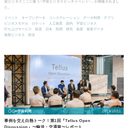
宙ビジネスここに集う~宇宙ビジネスピッチイベント~」が開催されまし
た。
イベント
オープンデータ
コンステレーション
データ利用
デブリ
ビジネスモデル
ロケット
人工衛星
国内
宇宙ビジネス
打ち上げサービス
投資
日本
民間
研究
衛星
衛星データ
衛星ビジネス
防災
2019/10/11
〇〇×宇宙利用
事例を交え白熱トーク！第1回『Tellus Open
Discussion』〜輸送・交通篇〜レポート