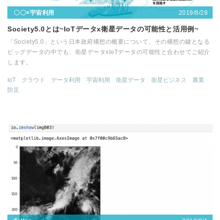
2019/8/28
〇〇×宇宙利用
Society5.0とは~IoTデータx衛星データの可能性と活用例~
「Society5.0」という日本政府構想の概要について、その構想の鍵となる
ビッグデータの中でも、衛星データxIoTデータの可能性と合わせてご紹介
します。
IoT
クラウド
データ利用
宇宙利用
衛星データ
衛星ビジネス
農業
防災