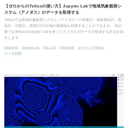
【ゼロからのTellusの使い方】Jupyter Labで地域気象観測シ
ステム（アメダス）のデータを取得する
Tellusでは地域気象観測システム（アメダス）の雨量計、風速風向計、気
温計、日照計、積雪計の1分毎の観測値を利用することができます。 本記
事ではTellusのJupyter Labを使ってアメダスのデータを取得する方法を紹
介します。
AMeDAS
JupyterLab
TELLUS
TellusIDE
ゼロからのTellus
データ利用