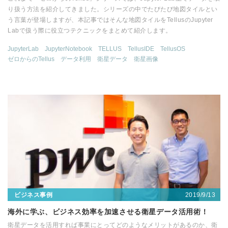
り扱う方法を紹介してきました。シリーズの中でたびたび地図タイルとい
う言葉が登場しますが、本記事ではそんな地図タイルをTellusのJupyter
Labで扱う際に役立つテクニックをまとめて紹介します。
JupyterLab
JupyterNotebook
TELLUS
TellusIDE
TellusOS
ゼロからのTellus
データ利用
衛星データ
衛星画像
2019/9/13
ビジネス事例
海外に学ぶ、ビジネス効率を加速させる衛星データ活用術！
衛星データを活用すれば事業にとってどのようなメリットがあるのか、衛