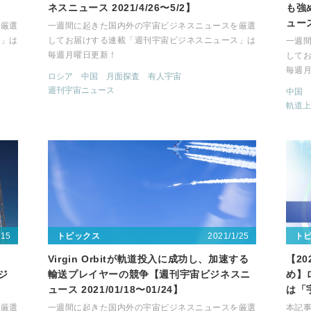
ネスニュース 2021/4/26〜5/2】
も強
ュース
を厳選
一週間に起きた国内外の宇宙ビジネスニュースを厳選
ス」は
してお届けする連載「週刊宇宙ビジネスニュース」は
一週
毎週月曜日更新！
して
毎週
ロシア
中国
月面探査
有人宇宙
週刊宇宙ニュース
中国
軌道上
/15
2021/1/25
トピックス
ト
Virgin Orbitが軌道投入に成功し、加速する
【2
ビジ
輸送プレイヤーの競争【週刊宇宙ビジネスニ
め】
ュース 2021/01/18〜01/24】
は「
を厳選
一週間に起きた国内外の宇宙ビジネスニュースを厳選
本記事