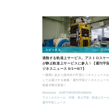
2020/
トピックス
過熱する軌道上サービス。アストロスケ
が静止軌道上サービスに参入！【週刊宇
ジネスニュース 6/1〜6/7】
一週間に起きた国内外の宇宙ビジネスニュース
してお届けする連載「週刊宇宙ビジネスニュー
毎週月曜日更新！
Momentus
NORTHROPGRUMMAN
アストロスケール
中国
有人宇宙
軌道上サー
週刊宇宙ニュース