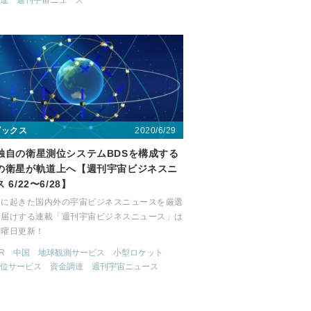
達
週刊宇宙ニュース
2020/6/29
ピックス
独自の衛星測位システムBDSを構成する
の衛星が軌道上へ【週刊宇宙ビジネスニ
 6/22〜6/28】
間に起きた国内外の宇宙ビジネスニュースを厳選
お届けする連載「週刊宇宙ビジネスニュース」は
月曜日更新！
R
中国
地球観測サービス
小型ロケット
位サービス
資金調達
週刊宇宙ニュース