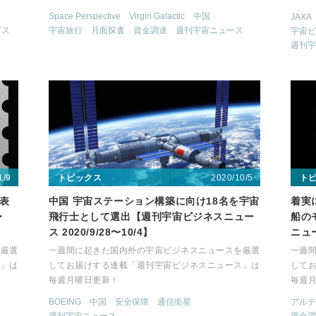
Space Perspective
Virgin Galactic
中国
JAXA
ビス
宇宙旅行
月面探査
資金調達
週刊宇宙ニュース
宇宙ビ
週刊宇
1/9
2020/10/5
トピックス
ト
発表
中国 宇宙ステーション構築に向け18名を宇宙
着実
〜
飛行士として選出【週刊宇宙ビジネスニュー
船の
ス 2020/9/28〜10/4】
ニュー
を厳選
一週間に起きた国内外の宇宙ビジネスニュースを厳選
一週
ス」は
してお届けする連載「週刊宇宙ビジネスニュース」は
して
毎週月曜日更新！
毎週
BOEING
中国
安全保障
通信衛星
アルテ