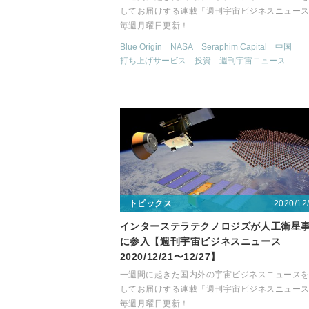
してお届けする連載「週刊宇宙ビジネスニュー
毎週月曜日更新！
Blue Origin
NASA
Seraphim Capital
中国
打ち上げサービス
投資
週刊宇宙ニュース
2020/12
トピックス
インターステラテクノロジズが人工衛星
に参入【週刊宇宙ビジネスニュース
2020/12/21〜12/27】
一週間に起きた国内外の宇宙ビジネスニュース
してお届けする連載「週刊宇宙ビジネスニュー
毎週月曜日更新！