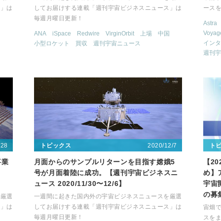
ス」は
してお届けする連載「週刊宇宙ビジネスニュース」は
ース
毎週月曜日更新！
Astra
Voyag
ANA
iSpace
Redwire
VirginOrbit
上場
中国
インタ
小型ロケット
買収
週刊宇宙ニュース
週刊宇
/28
2020/12/7
トピックス
ト
事業
月面からのサンプルリターンを目指す嫦娥5
【2
号が月面着陸に成功。【週刊宇宙ビジネスニ
め】
ュース 2020/11/30〜12/6】
宇宙
の募
を厳選
一週間に起きた国内外の宇宙ビジネスニュースを厳選
ス」は
してお届けする連載「週刊宇宙ビジネスニュース」は
宙畑で
毎週月曜日更新！
スを