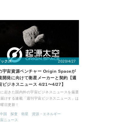
2020/4/27
ピックス
宇宙資源ベンチャー Origin Spaceが
鏡開発に向けて衛星メーカーと契約【週
ビジネスニュース 4/21〜4/27】
間に起きた国内外の宇宙ビジネスニュースを厳選
お届けする連載「週刊宇宙ビジネスニュース」は
月曜日更新！
中国
探査
衛星
資源・エネルギー
宙ニュース