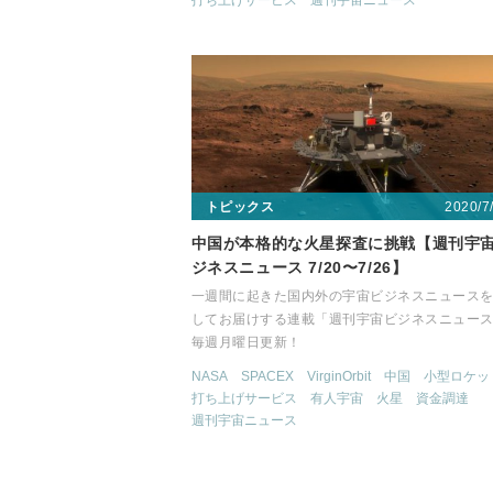
打ち上げサービス
週刊宇宙ニュース
2020/7
トピックス
中国が本格的な火星探査に挑戦【週刊宇
ジネスニュース 7/20〜7/26】
一週間に起きた国内外の宇宙ビジネスニュース
してお届けする連載「週刊宇宙ビジネスニュー
毎週月曜日更新！
NASA
SPACEX
VirginOrbit
中国
小型ロケッ
打ち上げサービス
有人宇宙
火星
資金調達
週刊宇宙ニュース