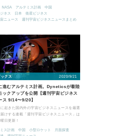
NASA
アルテミス計画
中国
ジネス
日本
衛星ビジネス
宙ニュース
週刊宇宙ビジネスニュースまとめ
2020/9/21
ピックス
に進むアルテミス計画。Dyneticsが着陸
モックアップを公開【週刊宇宙ビジネス
ス 9/14〜9/20】
間に起きた国内外の宇宙ビジネスニュースを厳選
お届けする連載「週刊宇宙ビジネスニュース」は
月曜日更新！
ミス計画
中国
小型ロケット
月面探査