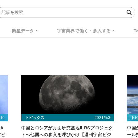
衛星データ
宇宙業界で働く・参入する
T
/10
2021/5/3
トピックス
ト
A
中国とロシアが月面研究基地ILRSプロジェク
中国
宙ビ
トへ他国への参入を呼びかけ【週刊宇宙ビジ
ール