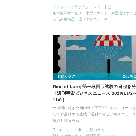
インターステラテクノロジズ
中国
地球観測サービス
小型ロケット
衛星通信サー
超低高度衛星
週刊宇宙ニュース
2020/1
トピックス
Rocket Labが第一段回収試験の日程を
【週刊宇宙ビジネスニュース 2020/11/2
11/8】
一週間に起きた国内外の宇宙ビジネスニュース
してお届けする連載「週刊宇宙ビジネスニュー
毎週月曜日更新！
Rocket Lab
中国
小型ロケット