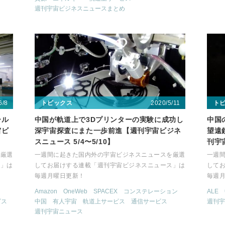
週刊宇宙ビジネスニュースまとめ
6/8
2020/5/11
トピックス
ト
ール
中国が軌道上で3Dプリンターの実験に成功し
中国の
宙ビ
深宇宙探査にまた一歩前進【週刊宇宙ビジネ
望遠
スニュース 5/4〜5/10】
刊宇宙
を厳選
一週間に起きた国内外の宇宙ビジネスニュースを厳選
一週
ス」は
してお届けする連載「週刊宇宙ビジネスニュース」は
して
毎週月曜日更新！
毎週
Amazon
OneWeb
SPACEX
コンステレーション
ALE
ビス
中国
有人宇宙
軌道上サービス
通信サービス
週刊宇
週刊宇宙ニュース