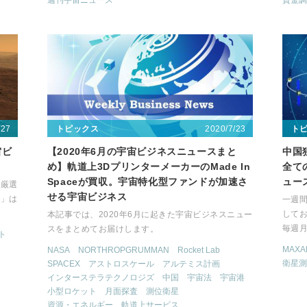
週刊宇宙ニュース
資金調
/27
2020/7/23
トピックス
ト
宙ビ
【2020年6月の宇宙ビジネスニュースまと
中国
め】軌道上3DプリンターメーカーのMade In
全て
Spaceが買収。宇宙特化型ファンドが加速さ
ュース
を厳選
せる宇宙ビジネス
ス」は
一週
して
本記事では、2020年6月に起きた宇宙ビジネスニュー
毎週
スをまとめてお届けします。
ト
MAXA
NASA
NORTHROPGRUMMAN
Rocket Lab
衛星測
SPACEX
アストロスケール
アルテミス計画
インターステラテクノロジズ
中国
宇宙法
宇宙港
小型ロケット
月面探査
測位衛星
資源・エネルギー
軌道上サービス