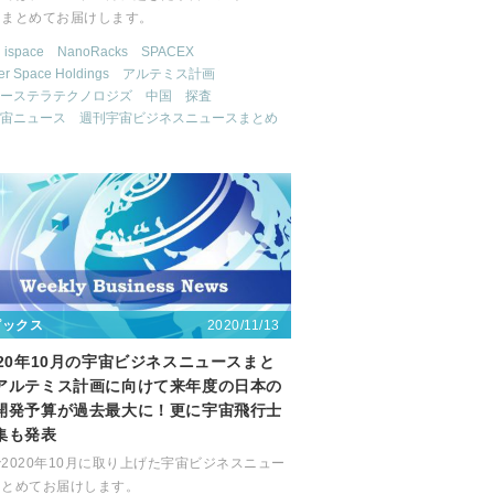
をまとめてお届けします。
ispace
NanoRacks
SPACEX
er Space Holdings
アルテミス計画
ーステラテクノロジズ
中国
探査
宙ニュース
週刊宇宙ビジネスニュースまとめ
2020/11/13
ピックス
020年10月の宇宙ビジネスニュースまと
アルテミス計画に向けて来年度の日本の
開発予算が過去最大に！更に宇宙飛行士
集も発表
2020年10月に取り上げた宇宙ビジネスニュー
まとめてお届けします。