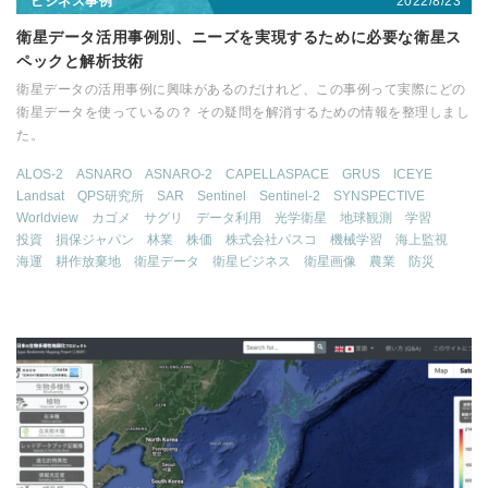
2022/8/23
ビジネス事例
衛星データ活用事例別、ニーズを実現するために必要な衛星ス
ペックと解析技術
衛星データの活用事例に興味があるのだけれど、この事例って実際にどの
衛星データを使っているの？ その疑問を解消するための情報を整理しまし
た。
ALOS-2
ASNARO
ASNARO-2
CAPELLASPACE
GRUS
ICEYE
Landsat
QPS研究所
SAR
Sentinel
Sentinel-2
SYNSPECTIVE
Worldview
カゴメ
サグリ
データ利用
光学衛星
地球観測
学習
投資
損保ジャパン
林業
株価
株式会社パスコ
機械学習
海上監視
海運
耕作放棄地
衛星データ
衛星ビジネス
衛星画像
農業
防災