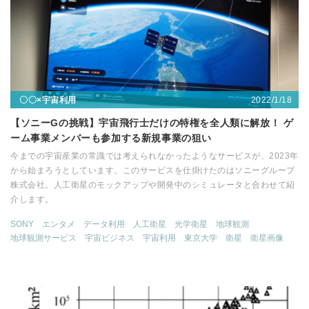
2022/1/18
〇〇×宇宙利用
【ソニーGの挑戦】宇宙飛行士だけの特権を全人類に解放！ ゲ
ーム事業メンバーも参加する新規事業の狙い
今までの宇宙産業の常識では考えられなかったようなサービスが、2023年
から始まろうとしています。このサービスを仕掛けたのはソニーグループ
株式会社。人工衛星のモックアップや開発中のシミュレータと合わせて紹
介します。
SONY
エンタメ
データ利用
人工衛星
光学衛星
地球観測
地球観測サービス
宇宙ビジネス
宇宙利用
東京大学
衛星
衛星画像