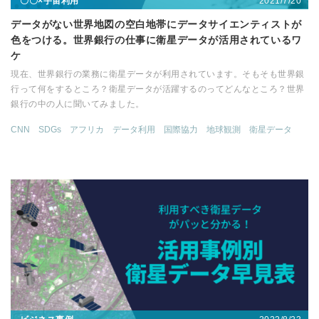
2021/7/20
〇〇×宇宙利用
データがない世界地図の空白地帯にデータサイエンティストが
色をつける。世界銀行の仕事に衛星データが活用されているワ
ケ
現在、世界銀行の業務に衛星データが利用されています。そもそも世界銀
行って何をするところ？衛星データが活躍するのってどんなところ？世界
銀行の中の人に聞いてみました。
CNN
SDGs
アフリカ
データ利用
国際協力
地球観測
衛星データ