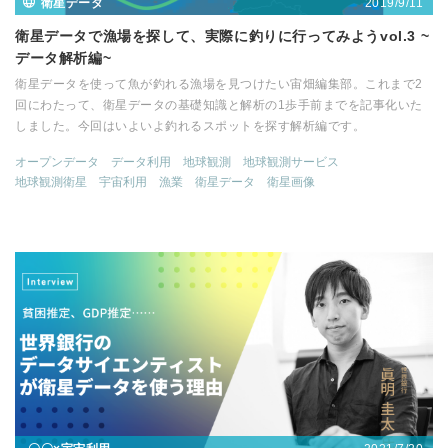
2019/9/11
衛星データ
衛星データで漁場を探して、実際に釣りに行ってみようvol.3 ~
データ解析編~
衛星データを使って魚が釣れる漁場を見つけたい宙畑編集部。これまで2
回にわたって、衛星データの基礎知識と解析の1歩手前までを記事化いた
しました。今回はいよいよ釣れるスポットを探す解析編です。
オープンデータ
データ利用
地球観測
地球観測サービス
地球観測衛星
宇宙利用
漁業
衛星データ
衛星画像