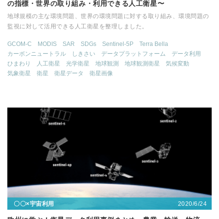
の指標・世界の取り組み・利用できる人工衛星〜
地球規模の主な環境問題、世界の環境問題に対する取り組み、環境問題の
監視に対して活用できる人工衛星を整理しました。
GCOM-C
MODIS
SAR
SDGs
Sentinel-5P
Terra Bella
カーボンニュートラル
しきさい
データプラットフォーム
データ利用
ひまわり
人工衛星
光学衛星
地球観測
地球観測衛星
気候変動
気象衛星
衛星
衛星データ
衛星画像
2020/6/24
〇〇×宇宙利用