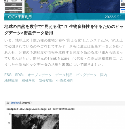
2022/9/21
〇〇×宇宙利用
地球の自然を数字で“見える化”!? 生物多様性を守るためのビッ
グデータ×衛星データ活用
いま、地球上の十数万種の生物分布を”見える化”したシステムが、WEB上
で公開されているのをご存じですか？ さらに最近は衛星データとを掛け
あわせ、分布の予測精度や情報を取得する頻度を高める取り組みも始まっ
ているんだとか。開発元のThink Nature, Inc代表・久保田康裕教授に、こ
うした生態系ビッグデータの活用と未来について聞きました。
ESG
SDGs
オープンデータ
データ利用
ビッグデータ
国内
地球観測
機械学習
気候変動
生物多様性