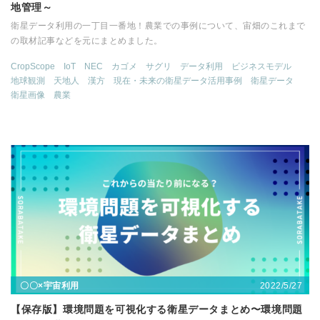
地管理～
衛星データ利用の一丁目一番地！農業での事例について、宙畑のこれまで
の取材記事などを元にまとめました。
CropScope
IoT
NEC
カゴメ
サグリ
データ利用
ビジネスモデル
地球観測
天地人
漢方
現在・未来の衛星データ活用事例
衛星データ
衛星画像
農業
2022/5/27
〇〇×宇宙利用
【保存版】環境問題を可視化する衛星データまとめ〜環境問題