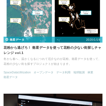
2020/1/19
衛星データ
花粉から逃げろ！ 衛星データを使って花粉の少ない街探しチャ
レンジ vol.1
冬から春へ、温かくなるにつれて厄介なのが花粉。衛星データを使って、
花粉の少ない街を探すプロジェクトが始まります。
SpaceDataUtilization
オープンデータ
データ利用
地球観測
林業
衛星データ