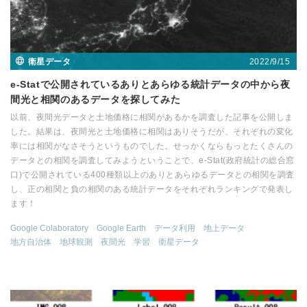
2022/9/15
衛星データ
e-Statで公開されているありとあらゆる統計データの中から夜
間光と相関のあるデータを探してみた
以前、夜間光データと土地価格に相関があるかを調査した記事を公開しま
した。結果は、夜間光と土地価格に相関はありそうだが、それぞれの変化
率には相関がなさそうというものでした。せっかくならもっとたくさんの
データとの相関を調査してみようということで、e-Stat(政府統計の総合窓
口)で公開されている400種類以上のありとあらゆるデータとの相関を調査
し、正の相関と負の相関のある統計データをそれぞれランキングで発表し
ます！
Google Colaboratory
Google Earth
データ利用
地上データ
地方自治体
地球観測
夜間光
学習
衛星データ