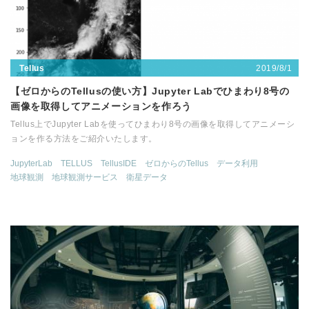
2019/8/1
Tellus
【ゼロからのTellusの使い方】Jupyter Labでひまわり8号の
画像を取得してアニメーションを作ろう
Tellus上でJupyter Labを使ってひまわり8号の画像を取得してアニメーシ
ョンを作る方法をご紹介いたします。
JupyterLab
TELLUS
TellusIDE
ゼロからのTellus
データ利用
地球観測
地球観測サービス
衛星データ