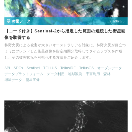
2020/3/3
衛星データ
【コード付き】Sentinel-2から指定した範囲の連続した衛星画
像を取得する
林野火災による被害が大きいオーストラリアを対象に、林野火災が目立つ
ようにブレンドした衛星画像を指定期間分取得してタイムラプスを作成
し、その被害状況を可視化する方法をご紹介します。
API
SDGs
Sentinel
TELLUS
TellusIDE
TellusOS
オープンデータ
データプラットフォーム
データ利用
地球観測
宇宙利用
森林
衛星データ
衛星画像