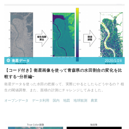
2020/1/28
衛星データ
【コード付き】衛星画像を使って青森県の水田割合の変化を比
較する~分析編~
衛星データを使った水田の把握って、実際にやるとしたらどうやるの？ 植
生の閾値調整、また、面積の計測にチャレンジしてみました。
オープンデータ
データ利用
国内
地図
地球観測
農業