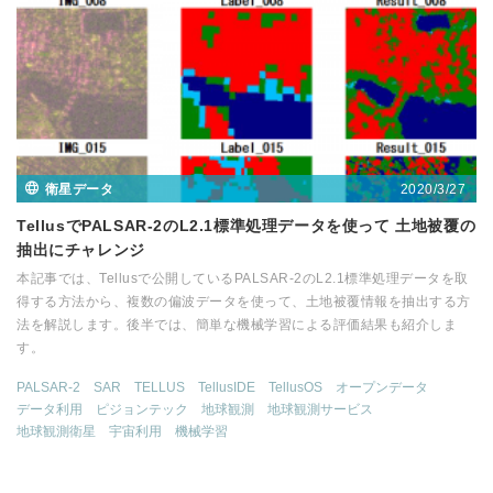
2020/3/27
衛星データ
TellusでPALSAR-2のL2.1標準処理データを使って 土地被覆の
抽出にチャレンジ
本記事では、Tellusで公開しているPALSAR-2のL2.1標準処理データを取
得する方法から、複数の偏波データを使って、土地被覆情報を抽出する方
法を解説します。後半では、簡単な機械学習による評価結果も紹介しま
す。
PALSAR-2
SAR
TELLUS
TellusIDE
TellusOS
オープンデータ
データ利用
ピジョンテック
地球観測
地球観測サービス
地球観測衛星
宇宙利用
機械学習