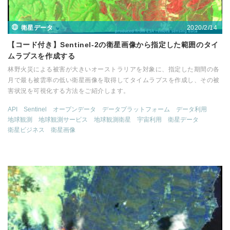
2020/2/14
衛星データ
【コード付き】Sentinel-2の衛星画像から指定した範囲のタイ
ムラプスを作成する
林野火災による被害が大きいオーストラリアを対象に、指定した期間の各
月で最も被雲率の低い衛星画像を取得してタイムラプスを作成し、その被
害状況を可視化する方法をご紹介します。
API
Sentinel
オープンデータ
データプラットフォーム
データ利用
地球観測
地球観測サービス
地球観測衛星
宇宙利用
衛星データ
衛星ビジネス
衛星画像