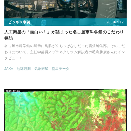
2019/7/12
ビジネス事例
人工衛星の「面白い！」が詰まった名古屋市科学館のこだわり
探訪
名古屋市科学館の展示に鳥肌が立ちっぱなしだった宙畑編集部。そのこだ
わりについて、主任学芸員／プラネタリウム解説者の毛利勝廣さんにイン
タビュー！
JAXA
地球観測
気象衛星
衛星データ