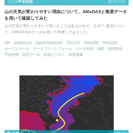
2020/7/31
〇〇×宇宙利用
山の天気が変わりやすい理由について、AMeDASと衛星データ
を用いて確認してみた
山の天気が変わりやすいと聞いたことはあるけれど、なぜ？ 通説につい
て、AMeDASのデータを用いて考察してみました。
API
JupyterLab
JupyterNotebook
TELLUS
TellusIDE
TellusOS
オープンデータ
データプラットフォーム
データ利用
地図
地球観測
宇宙利用
衛星データ
衛星ビジネス
衛星画像