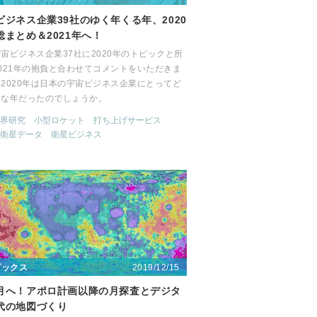
ビジネス企業39社のゆく年くる年、2020
総まとめ＆2021年へ！
宙ビジネス企業37社に2020年のトピックと所
021年の抱負と合わせてコメントをいただきま
2020年は日本の宇宙ビジネス企業にとってど
うな年だったのでしょうか。
界研究
小型ロケット
打ち上げサービス
衛星データ
衛星ビジネス
2019/12/15
ピックス
月へ！アポロ計画以降の月探査とデジタ
代の地図づくり