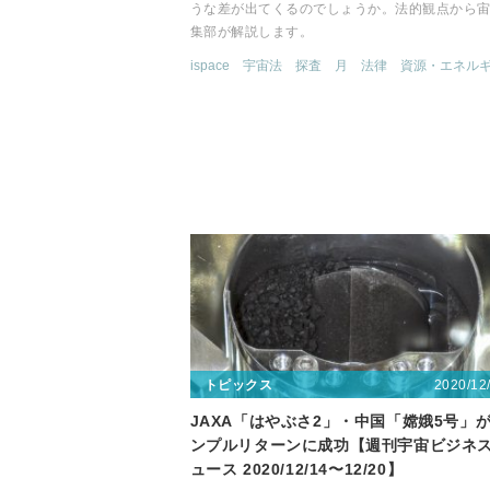
うな差が出てくるのでしょうか。法的観点から
集部が解説します。
ispace
宇宙法
探査
月
法律
資源・エネル
2020/12
トピックス
JAXA「はやぶさ2」・中国「嫦娥5号」
ンプルリターンに成功【週刊宇宙ビジネ
ュース 2020/12/14〜12/20】