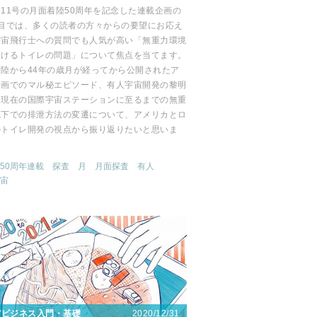
11号の月面着陸50周年を記念した連載企画の
回目では、多くの読者の方々からの要望にお応え
宇宙飛行士への質問でも人気が高い「無重力環境
おけるトイレの問題」について焦点を当てます。
着陸から44年の歳月が経ってから公開されたア
計画でのマル秘エピソード、有人宇宙開発の黎明
ら現在の国際宇宙ステーションに至るまでの無重
境下での排泄方法の変遷について、アメリカとロ
のトイレ開発の視点から振り返りたいと思いま
50周年連載
探査
月
月面探査
有人
宙
2020/12/31
宙ビジネス入門・基礎