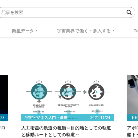
衛星データ
宇宙業界で働く・参入する
T
/23
2021/11/24
宇宙ビジネス入門・基礎
ト
ポロ
人工衛星の軌道の種類～目的地としての軌道
アポ
と移動ルートとしての軌道～
船ト