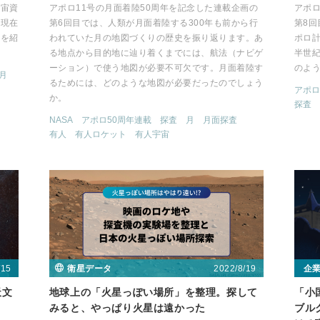
宇宙資
アポロ11号の月面着陸50周年を記念した連載企画の
アポロ
、現在
第6回目では、人類が月面着陸する300年も前から行
第8
みを紹
われていた月の地図づくりの歴史を振り返ります。あ
ポロ
る地点から目的地に辿り着くまでには、航法（ナビゲ
半世
ーション）で使う地図が必要不可欠です。月面着陸す
のよ
月
るためには、どのような地図が必要だったのでしょう
アポロ
か。
探査
NASA
アポロ50周年連載
探査
月
月面探査
有人
有人ロケット
有人宇宙
/15
2022/8/19
衛星データ
企
天文
地球上の「火星っぽい場所」を整理。探して
「小
みると、やっぱり火星は遠かった
ブル