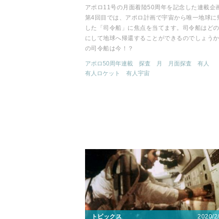
アポロ11号の月面着陸50周年を記念した連載企
第4回目では、アポロ計画で宇宙から唯一地球に
した「司令船」に焦点を当てます。司令船はど
にして地球へ帰還することができるのでしょう
の司令船は今！？
アポロ50周年連載
探査
月
月面探査
有人
有人ロケット
有人宇宙
2020/2
トピックス