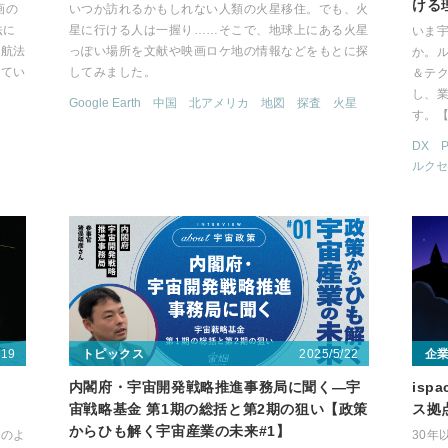
ける
画の
いつか訪れるかもしれない人類の火星移住。でも、火
法に
星に行ける人は一握り……そこで、地球上にある火星
いま
文航法
っぽい場所を文献や映画ロケ地の情報などをもとに探
か。
してい
してみました。
＆テ
し、
Google Earth
中国
北アメリカ
地図
探査
火星
す。
DX
ルクセ
/19
2025/5/22
トピックス
企
内閣府・宇宙開発戦略推進事務局に聞く―宇
isp
宙戦略基金 第1期の総括と第2期の狙い【政策
ス拠
からひも解く宇宙産業の未来#1】
どのよ
30