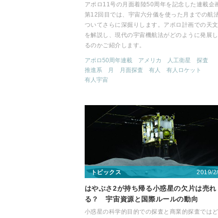
アポロ11号の月面着陸50周年を記念した連載企
第12回目では、宇宙六分儀を使った月までの航
ついてさらに深掘りします。アポロ計画での天
を解説し、現代の宇宙機航法がどのように発展
るのかご紹介します。
アポロ50周年連載
アメリカ
人工衛星
探査
推進系
月
月面探査
有人
有人ロケット
有人宇宙
2019/2
トピックス
はやぶさ2が持ち帰る小惑星の欠片は売れ
る？ 宇宙資源と国際ルールの動向
小惑星の科学的目的での探査と商業的探査では