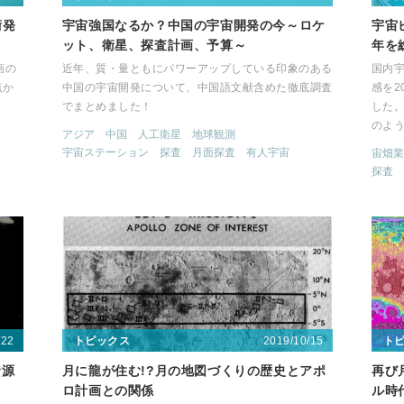
術発
宇宙強国なるか？中国の宇宙開発の今～ロケ
宇宙
ット、衛星、探査計画、予算～
年を
画の
近年、質・量ともにパワーアップしている印象のある
国内宇
点か
中国の宇宙開発について、中国語文献含めた徹底調査
感を2
でまとめました！
した。
のよ
アジア
中国
人工衛星
地球観測
宇宙ステーション
探査
月面探査
有人宇宙
宙畑業
探査
/22
2019/10/15
トピックス
ト
資源
月に龍が住む!?月の地図づくりの歴史とアポ
再び
ロ計画との関係
ル時