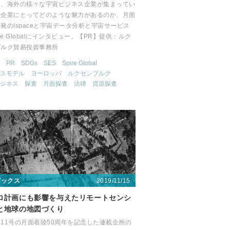
は、海外の様々な宇宙ビジネス企業が集まってい
。企業にとってどのような魅力があるのか、月面
発のispaceと宇宙データ分析と宇宙サービス
ire Globalにインタビュー。【PR】提供：ルク
ブルク貿易投資事務所
PR
SDGs
SES
Spire Global
スモデル
ヨーロッパ
ルクセンブルク
ジネス
探査
月面探査
法律
資源探査
2019/11/15
ピックス
ロ計画にも影響を与えたリモートセンシ
と地球の地図づくり
11号の月面着陸50周年を記念した連載企画の