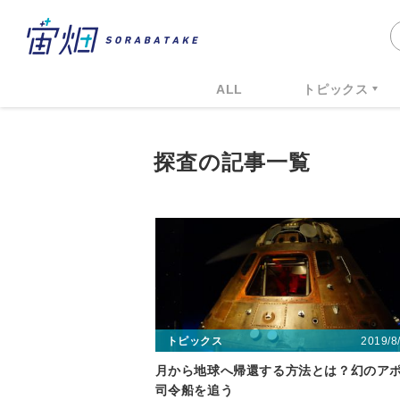
ALL
トピックス
探査の記事一覧
2019/8
トピックス
月から地球へ帰還する方法とは？幻のア
司令船を追う