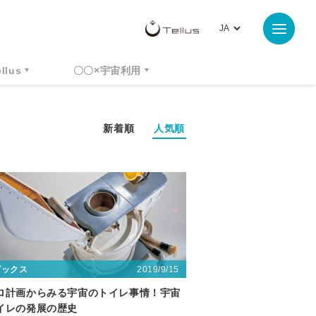
ellus
〇〇×宇宙利用
新着順
人気順
2019/9/15
ピックス
ロ計画からみる宇宙のトイレ事情！宇宙
イレの発展の歴史