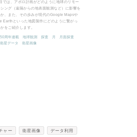
回目では、アポロ計画がどのように地球のリモー
ンシング（遠隔からの地表面観測など）に影響を
か、また、その歩みが現代のGoogle Mapsや
gle Earthといった地図製作にどのように繋がっ
るかをご紹介します。
50周年連載
地球観測
探査
月
月面探査
衛星データ
衛星画像
チャー
衛星画像
データ利用