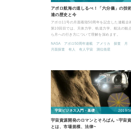
アポロ航海の道しるべ！「六分儀」の技
達の歴史と今
アポロ11号の月面着陸50周年を記念した連載企
第10回目では、天体力学、軌道力学、航法の観
ら月への行き方について理解を深めます。
NASA
アポロ50周年連載
アメリカ
探査
月
月面探査
有人
有人宇宙
測位衛星
2019/5
宇宙ビジネス入門・基礎
宇宙資源開発のロマンとそろばん ~宇宙
とは、市場規模、法律~