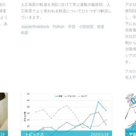
画の
人工衛星の軌道を3回に分けて学ぶ連載の最終回。人
アポロ
帰還
工衛星でよく使われる軌道についてひとつずつ解説し
第5
のよう
ていきます。
し、
か。あ
下に
JupyterNotebook
Python
学習
小型衛星
探査
月面
衛星
ポロ
期か
力環
シア
す。
アポロ
有人宇
/19
2020/1/16
トピックス
宇