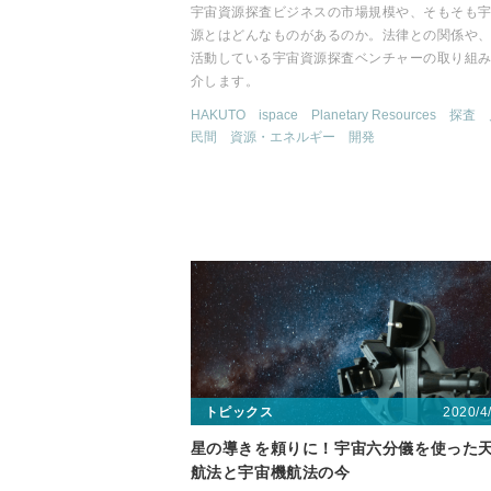
宇宙資源探査ビジネスの市場規模や、そもそも
源とはどんなものがあるのか。法律との関係や
活動している宇宙資源探査ベンチャーの取り組
介します。
HAKUTO
ispace
Planetary Resources
探査
民間
資源・エネルギー
開発
2020/4
トピックス
星の導きを頼りに！宇宙六分儀を使った
航法と宇宙機航法の今