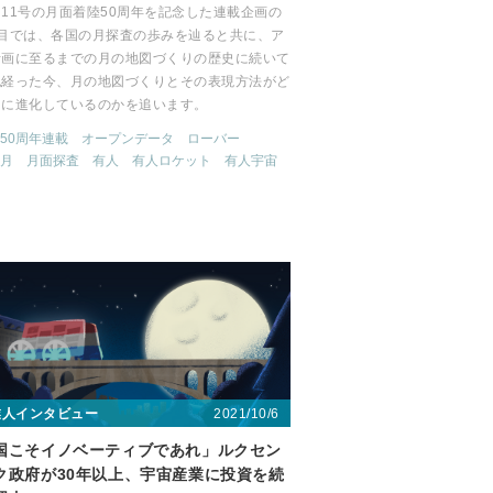
11号の月面着陸50周年を記念した連載企画の
回目では、各国の月探査の歩みを辿ると共に、ア
計画に至るまでの月の地図づくりの歴史に続いて
紀経った今、月の地図づくりとその表現方法がど
うに進化しているのかを追います。
50周年連載
オープンデータ
ローバー
月
月面探査
有人
有人ロケット
有人宇宙
2021/10/6
業人インタビュー
国こそイノベーティブであれ」ルクセン
ク政府が30年以上、宇宙産業に投資を続