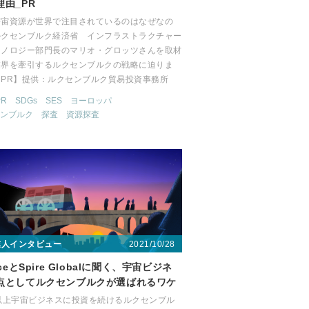
理由_PR
宇宙資源が世界で注目されているのはなぜなの
ルクセンブルク経済省 インフラストラクチャー
クノロジー部門長のマリオ・グロッツさんを取材
業界を牽引するルクセンブルクの戦略に迫りま
【PR】提供：ルクセンブルク貿易投資事務所
PR
SDGs
SES
ヨーロッパ
ンブルク
探査
資源探査
2021/10/28
業人インタビュー
aceとSpire Globalに聞く、宇宙ビジネ
点としてルクセンブルクが選ばれるワケ
年以上宇宙ビジネスに投資を続けるルクセンブル