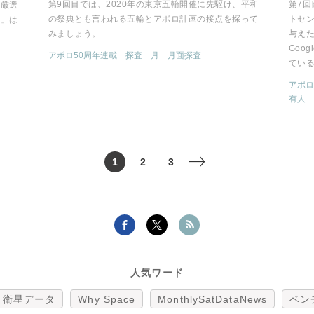
第9回目では、2020年の東京五輪開催に先駆け、平和
第7
を厳選
の祭典とも言われる五輪とアポロ計画の接点を探って
トセ
ス」は
みましょう。
与えた
Goo
アポロ50周年連載
探査
月
月面探査
てい
アポロ
有人
1
2
3
>
人気ワード
衛星データ
Why Space
MonthlySatDataNews
ベン