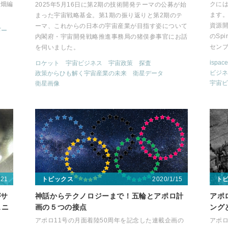
宙畑編
クに
2025年5月16日に第2期の技術開発テーマの公募が始
ます
まった宇宙戦略基金。第1期の振り返りと第2期のテ
資源開
ーマ、これからの日本の宇宙産業が目指す姿について
ギー
のSp
内閣府・宇宙開発戦略推進事務局の猪俣参事官にお話
セン
を伺いました。
ispace
ロケット
宇宙ビジネス
宇宙政策
探査
ビジネ
政策からひも解く宇宙産業の未来
衛星データ
宇宙ビ
衛星画像
/21
2020/1/15
トピックス
ト
がサ
神話からテクノロジーまで！五輪とアポロ計
アポ
スニ
画の５つの接点
ング
アポロ11号の月面着陸50周年を記念した連載企画の
アポロ