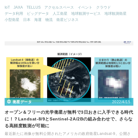
IoT
JAXA
TELLUS
アクセルスペース
イベント
クラウド
データ利用
ビッグデータ
人工衛星
地球観測サービス
地球観測衛星
小型衛星
日本
海運
物流
衛星ビジネス
2022/4/15
衛星データ
オープン＆フリーの光学衛星が無料で3日おきに入手できる時代
に！？Landsat-8/9とSentinel-2A/2Bの組み合わせで、さらな
る高頻度観測が可能に​​
最近新たに画像が無料公開されたアメリカの政府衛星Landsat-9。公開さ