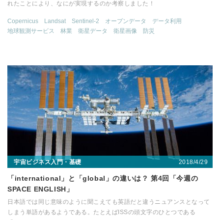
れたことにより、なにが実現するのか考察しました！
Copernicus
Landsat
Sentinel-2
オープンデータ
データ利用
地球観測サービス
林業
衛星データ
衛星画像
防災
2018/4/29
宇宙ビジネス入門・基礎
「international」と「global」の違いは？ 第4回「今週の
SPACE ENGLISH」
日本語では同じ意味のように聞こえても英語だと違うニュアンスとなって
しまう単語があるようである。たとえばISSの頭文字のひとつである