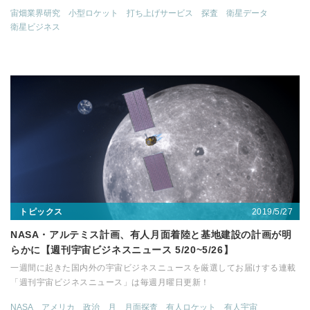
宙畑業界研究
小型ロケット
打ち上げサービス
探査
衛星データ
衛星ビジネス
2019/5/27
トピックス
NASA・アルテミス計画、有人月面着陸と基地建設の計画が明
らかに【週刊宇宙ビジネスニュース 5/20~5/26】
一週間に起きた国内外の宇宙ビジネスニュースを厳選してお届けする連載
「週刊宇宙ビジネスニュース」は毎週月曜日更新！
NASA
アメリカ
政治
月
月面探査
有人ロケット
有人宇宙