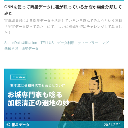
CNNを使って衛星データに雲が映っているか否か画像分類して
みた
宙畑編集部による衛星データを活用していろいろ遊んでみようという連載
「宇宙データ使ってみた」にて、ついに機械学習にチャレンジしてみまし
た！
SpaceDataUtilization
TELLUS
データ利用
ディープラーニング
機械学習
衛星データ
2021/8/31
衛星データ