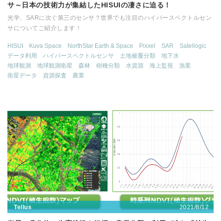
サ～日本の技術力が集結したHISUIの凄さに迫る！
光学、SARに次ぐ第三のセンサ？世界でも注目のハイパースペクトルセン
サについてご紹介します！
HISUI
Kuva Space
NorthStar Earth & Space
Pixxel
SAR
Satellogic
データ利用
ハイパースペクトルセンサ
土地被覆分類
地下水
地球観測
地球観測衛星
森林
樹種分類
水資源
海上監視
漁業
衛星データ
資源探査
農業
2021/8/12
Tellus