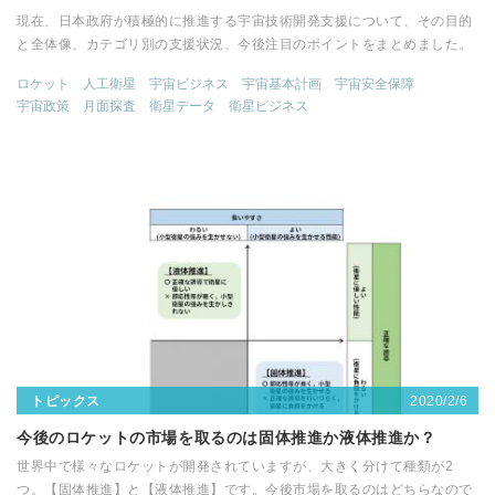
現在、日本政府が積極的に推進する宇宙技術開発支援について、その目的
と全体像、カテゴリ別の支援状況、今後注目のポイントをまとめました。
ロケット
人工衛星
宇宙ビジネス
宇宙基本計画
宇宙安全保障
宇宙政策
月面探査
衛星データ
衛星ビジネス
2020/2/6
トピックス
今後のロケットの市場を取るのは固体推進か液体推進か？
世界中で様々なロケットが開発されていますが、大きく分けて種類が2
つ。【固体推進】と【液体推進】です。今後市場を取るのはどちらなので