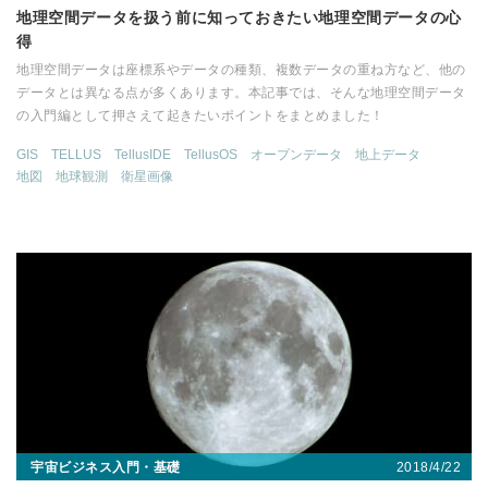
地理空間データを扱う前に知っておきたい地理空間データの心
得
地理空間データは座標系やデータの種類、複数データの重ね方など、他の
データとは異なる点が多くあります。本記事では、そんな地理空間データ
の入門編として押さえて起きたいポイントをまとめました！
GIS
TELLUS
TellusIDE
TellusOS
オープンデータ
地上データ
地図
地球観測
衛星画像
2018/4/22
宇宙ビジネス入門・基礎