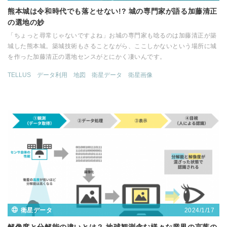
熊本城は令和時代でも落とせない!? 城の専門家が語る加藤清正
の選地の妙
「ちょっと尋常じゃないですよね」お城の専門家も唸るのは加藤清正が築
城した熊本城。築城技術もさることながら、ここしかないという場所に城
を作った加藤清正の選地センスがとにかく凄いんです。
TELLUS
データ利用
地図
衛星データ
衛星画像
2024/1/17
衛星データ