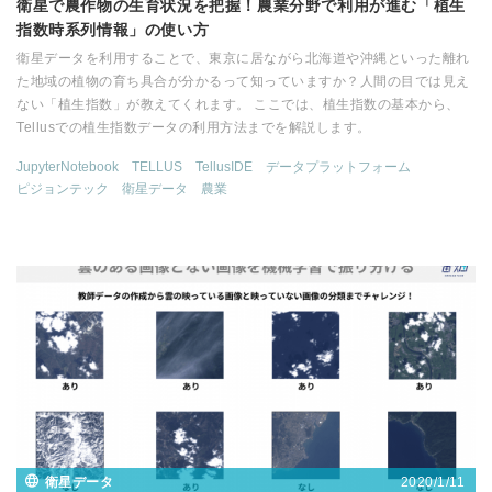
衛星で農作物の生育状況を把握！農業分野で利用が進む「植生
指数時系列情報」の使い方
衛星データを利用することで、東京に居ながら北海道や沖縄といった離れ
た地域の植物の育ち具合が分かるって知っていますか？人間の目では見え
ない「植生指数」が教えてくれます。 ここでは、植生指数の基本から、
Tellusでの植生指数データの利用方法までを解説します。
JupyterNotebook
TELLUS
TellusIDE
データプラットフォーム
ピジョンテック
衛星データ
農業
2020/1/11
衛星データ