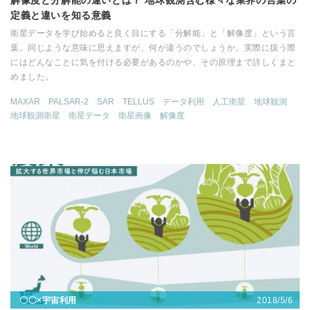
解像度と分解能の違いとは？ 地球観測含む様々な業界の言葉の
定義と違いを知る意義
衛星データを学び始めると良く目にする「分解能」と「解像度」という言
葉。同じような意味に思えますが、何が違うのでしょうか。実際に扱う際
にはどんなことに気を付ける必要があるのかや、その原理まで詳しくまと
めました。
MAXAR
PALSAR-2
SAR
TELLUS
データ利用
人工衛星
地球観測
地球観測衛星
衛星データ
衛星画像
解像度
2018/5/6
〇〇×宇宙利用