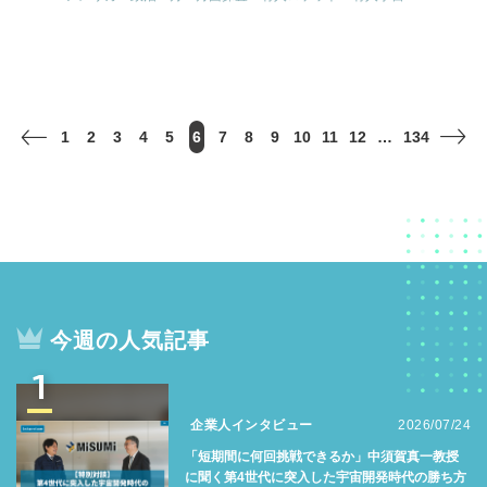
1
2
3
4
5
6
7
8
9
10
11
12
…
134
今週の人気記事
1
企業人インタビュー
2026/07/24
「短期間に何回挑戦できるか」中須賀真一教授
に聞く第4世代に突入した宇宙開発時代の勝ち方