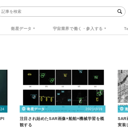
衛星データ
宇宙業界で働く・参入する
T
/24
2021/2/19
衛星データ
PI
注目され始めたSAR画像×船舶×機械学習を概
SA
観する
実装