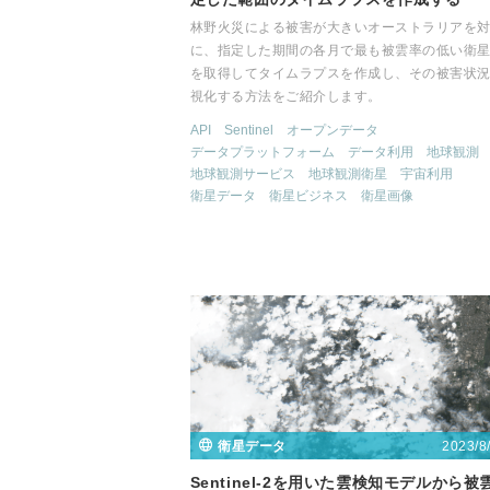
林野火災による被害が大きいオーストラリアを
に、指定した期間の各月で最も被雲率の低い衛
を取得してタイムラプスを作成し、その被害状
視化する方法をご紹介します。
API
Sentinel
オープンデータ
データプラットフォーム
データ利用
地球観測
地球観測サービス
地球観測衛星
宇宙利用
衛星データ
衛星ビジネス
衛星画像
2023/8
衛星データ
Sentinel-2を用いた雲検知モデルから被