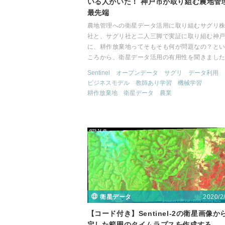
いる人がいた！ 神戸市が取り組む農地管
最先端
農地管理への衛星データ活用に取り組むサグリ
社と、サグリ社と二人三脚で実証に取り組む神
に、耕作放棄地ってそもそも何が問題なの？と
ころから、衛星データ活用の有用性を聞きまし
Sentinel
オープンデータ
サグリ
データ利用
ビジネスモデル
教師あり学習
機械学習
耕作放棄地
衛星データ
農業
2020/2
衛星データ
【コード付き】Sentinel-2の衛星画像か
定した範囲のタイムラプスを作成する