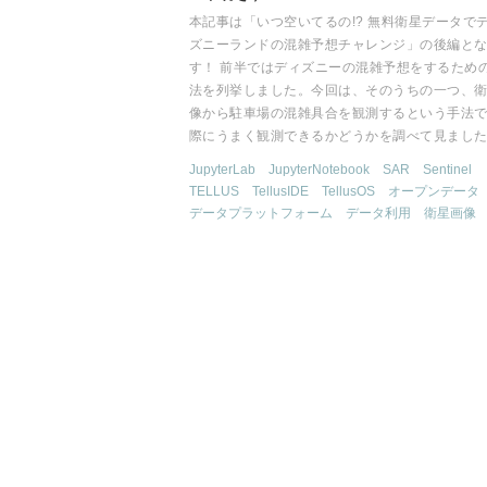
本記事は「いつ空いてるの!? 無料衛星データで
ズニーランドの混雑予想チャレンジ」の後編と
す！ 前半ではディズニーの混雑予想をするため
法を列挙しました。今回は、そのうちの一つ、
像から駐車場の混雑具合を観測するという手法
際にうまく観測できるかどうかを調べて見まし
JupyterLab
JupyterNotebook
SAR
Sentinel
TELLUS
TellusIDE
TellusOS
オープンデータ
データプラットフォーム
データ利用
衛星画像