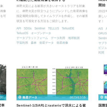
開始
対象
林野火災による被害が大きいオーストラリアを対象
星画像
に、林野火災が目立つようにブレンドした衛星画像を
202
況を可
指定期間分取得してタイムラプスを作成し、その被害
新し
状況を可視化する方法をご紹介します。
す！
API
SDGs
Sentinel
TELLUS
TellusIDE
AIS
TellusOS
オープンデータ
GRUS
データプラットフォーム
データ利用
地球観測
Sentin
宇宙利用
森林
衛星データ
衛星画像
サプラ
ビジュ
民間
/31
2023/12/15
衛星データ
雲率
Sentinel-1(SAR)とrasterioで洪水による被
国際