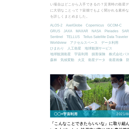
い場合はどこから入手できるの？災害時の衛星
に大切なことって？宙畑でもよく聞かれる素朴
を詳しくまとめました。
ALOS-2
AxelGlobe
Copernicus
GCOM-C
GRUS
JAXA
MAXAR
NASA
Pleiades
SAR
Sentinel
TELLUS
Tellus Satellite Data Traveler
Worldview
アクセルスペース
データ利用
ひまわり
人工衛星
地球観測サービス
地球観測衛星
宇宙利用
損害保険
株式会社パ
森林
気候変動
火災
衛星データ
衛星画像
2021/8
〇〇×宇宙利用
「こんなことできたらいいな」に取り組