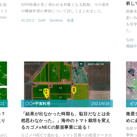
析し
タを組
SAR画像が良く使われる対象となる船舶。その基本
ストス
や機械学習の事例について詳しくまとめました。
画像
nel
多いG
ALOS-2
SAR
Sentinel
海運
を光
た。
SAR
機械学
/21
2021/6/16
〇〇×宇宙利用
ビ
い？
「結果が出なかった時期も、駄目だなとは全
衛星
取り
然思わなかった。」海外のトマト栽培を変え
めに
るカゴメxNECの新規事業に迫る！
衛星
事例
てみた
カゴメ×NECで進める、トマト営農への衛星データの