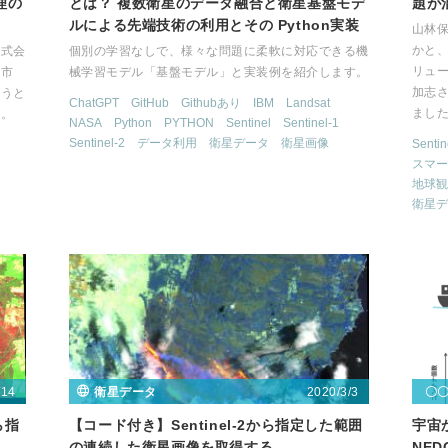
理の
とは？ 複数衛星のデータ融合と衛星基盤モデ
題が
ルによる先端技術の利用とその Python実装
山林
かと
株式会
個別の学習なしで、様々な問題に柔軟に対応できる機
リュ
戸市
械学習モデル「基盤モデル」と実装例を紹介します。
加志
いうと
ChatGPT
GitHub
Githubあり
IBM
Landsat
まし
た。
NASA
Python
PYTHON
Sentinel
Sentinel-1
Sentinel-2
データ利用
衛星データ
衛星画像
Sentin
スマー
地球観
衛星デ
/14
2020/3/3
衛星データ
〇
ら指
【コード付き】Sentinel-2から指定した範囲
宇宙
の連続した衛星画像を取得する
NEDO