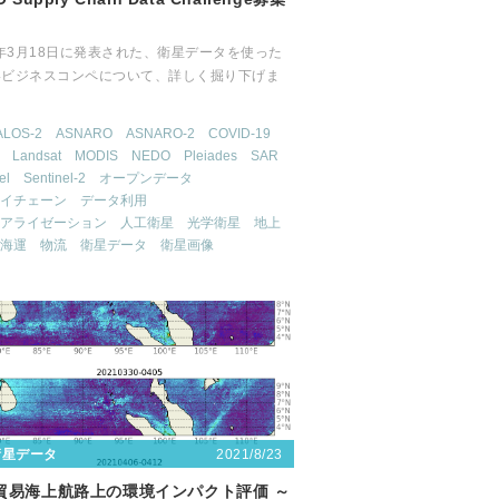
2年3月18日に発表された、衛星データを使った
いビジネスコンペについて、詳しく掘り下げま
ALOS-2
ASNARO
ASNARO-2
COVID-19
Landsat
MODIS
NEDO
Pleiades
SAR
el
Sentinel-2
オープンデータ
イチェーン
データ利用
アライゼーション
人工衛星
光学衛星
地上
海運
物流
衛星データ
衛星画像
2021/8/23
衛星データ
貿易海上航路上の環境インパクト評価 ～