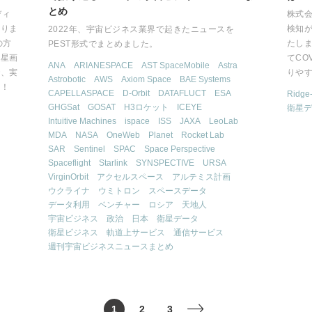
とめ
ディ
株式会
なりま
検知が
2022年、宇宙ビジネス業界で起きたニュースを
の方
たしま
PEST形式でまとめました。
衛星画
てCO
ANA
ARIANESPACE
AST SpaceMobile
Astra
で、実
りや
Astrobotic
AWS
Axiom Space
BAE Systems
た！
CAPELLASPACE
D-Orbit
DATAFLUCT
ESA
Ridge-
GHGSat
GOSAT
H3ロケット
ICEYE
衛星デ
Intuitive Machines
ispace
ISS
JAXA
LeoLab
MDA
NASA
OneWeb
Planet
Rocket Lab
SAR
Sentinel
SPAC
Space Perspective
Spaceflight
Starlink
SYNSPECTIVE
URSA
VirginOrbit
アクセルスペース
アルテミス計画
ウクライナ
ウミトロン
スペースデータ
データ利用
ベンチャー
ロシア
天地人
宇宙ビジネス
政治
日本
衛星データ
衛星ビジネス
軌道上サービス
通信サービス
週刊宇宙ビジネスニュースまとめ
1
2
3
>