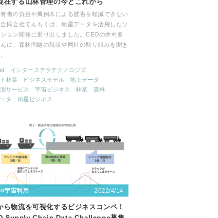
混在する山林管理の今とこれから
保有者の負担や風倒木による被害を軽減できない
、合同会社てんもくは、衛星データを活用したソ
ーション開発に乗り出しました。CEOの井村多
さんに、森林問題の現状や同社の取り組みを聞き
た。
el
インターステラテクノロジズ
ト林業
ビジネスモデル
地上データ
測サービス
宇宙ビジネス
林業
森林
ータ
衛星ビジネス
2022/4/14
〇×宇宙利用
から物流を可視化するビジネスコンペ！
 Supply Chain Data Challenge募集