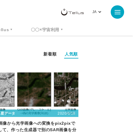
ellus
〇〇×宇宙利用
新着順
人気順
2020/6/18
衛星データ
R画像から光学画像への変換をpix2pixで
して、作った生成器で別のSAR画像を分