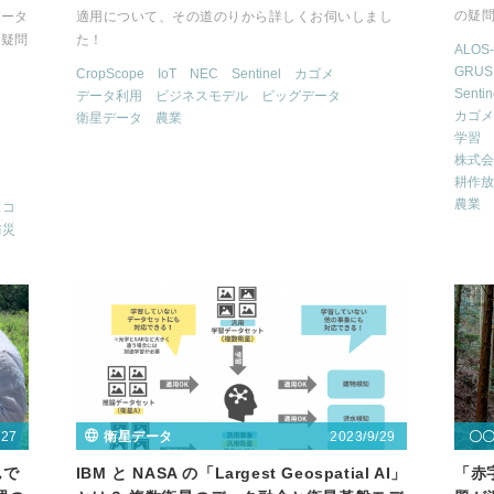
の疑
データ
適用について、その道のりから詳しくお伺いしまし
な疑問
た！
ALOS-
GRUS
CropScope
IoT
NEC
Sentinel
カゴメ
Sentin
データ利用
ビジネスモデル
ビッグデータ
カゴメ
衛星データ
農業
学習
株式会
耕作放
農業
スコ
防災
/27
2023/9/29
衛星データ
〇
んで
IBM と NASA の「Largest Geospatial AI」
「赤