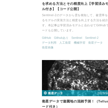
を求める方法とその精度向上【学習済み
ル付き】【コード公開】
Sentinel-2のデータから雲を検知して、被雲率
るモデルの実装方法と精度を向上する方法を紹
す。本記事は学習済みモデルと合わせてGitHub
ードも公開しています。
GitHub
Githubあり
Sentinel
Sentinel-2
データ利用
人工衛星
機械学習
衛星データ
衛星画像
2020/9
衛星データ
衛星データで遊園地の混雑予測！（Tellu
ード付き）