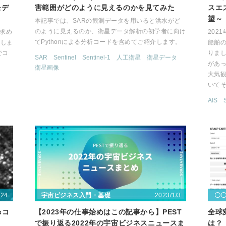
モデ
害範囲がどのように見えるのかを見てみた
スエ
望～
本記事では、SARの観測データを用いると洪水がど
のように見えるのか、衛星データ解析の初学者に向け
を求め
202
てPythonによる分析コードを含めてご紹介します。
介しま
船舶
でコ
りま
SAR
Sentinel
Sentinel-1
人工衛星
衛星データ
があ
衛星画像
大気観
いて
AIS
/24
2023/1/3
宇宙ビジネス入門・基礎
〇
sコ
【2023年の仕事始めはこの記事から】PEST
全球
で振り返る2022年の宇宙ビジネスニュースま
は？