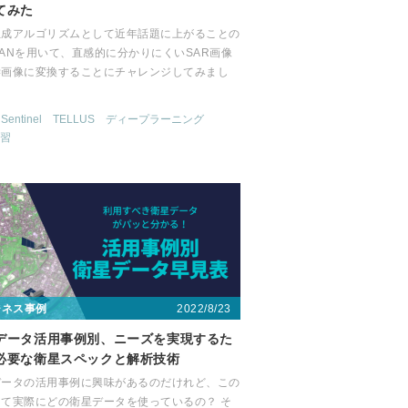
てみた
生成アルゴリズムとして近年話題に上がることの
ANを用いて、直感的に分かりにくいSAR画像
学画像に変換することにチャレンジしてみまし
Sentinel
TELLUS
ディープラーニング
習
2022/8/23
ジネス事例
データ活用事例別、ニーズを実現するた
必要な衛星スペックと解析技術
データの活用事例に興味があるのだけれど、この
って実際にどの衛星データを使っているの？ そ