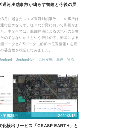
ズ運河座礁事故が鳴らす警鐘と今後の展
1年3月に起きたスエズ運河封鎖事故。この事故は
の通行止めならず、様々な分野において影響があ
した。本記事では、船舶停泊による大気への影響
ったのではないか？という仮説の下、衛星による
測データとAISデータ（船舶の位置情報）を用
その妥当性を検証してみました。
Sentinel
Sentinel-5P
気候変動
海運
物流
2021/3/18
〇×宇宙利用
変化検出サービス「GRASP EARTH」と