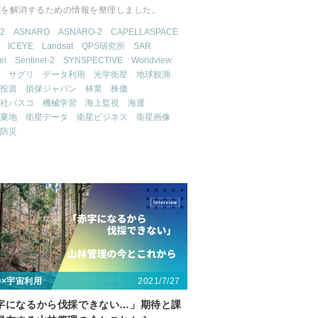
問を解消するための情報を整理しました。
2
ASNARO
ASNARO-2
CAPELLASPACE
ICEYE
Landsat
QPS研究所
SAR
el
Sentinel-2
SYNSPECTIVE
Worldview
サグリ
データ利用
光学衛星
地球観測
投資
損保ジャパン
林業
株価
社パスコ
機械学習
海上監視
海運
棄地
衛星データ
衛星ビジネス
衛星画像
防災
2021/7/27
〇×宇宙利用
字になるから伐採できない…」期待と課