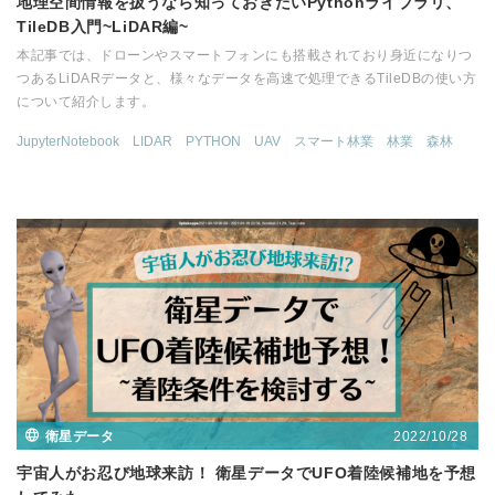
地理空間情報を扱うなら知っておきたいPythonライブラリ、
TileDB入門~LiDAR編~
本記事では、ドローンやスマートフォンにも搭載されており身近になりつ
つあるLiDARデータと、様々なデータを高速で処理できるTileDBの使い方
について紹介します。
JupyterNotebook
LIDAR
PYTHON
UAV
スマート林業
林業
森林
2022/10/28
衛星データ
宇宙人がお忍び地球来訪！ 衛星データでUFO着陸候補地を予想