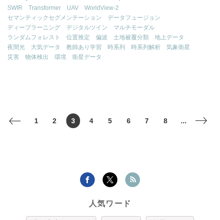
SWIR
Transformer
UAV
WorldView-2
セマンティックセグメンテーション
データフュージョン
ディープラーニング
デジタルツイン
マルチモーダル
ランダムフォレスト
位置推定
偏波
土地被覆分類
地上データ
夜間光
大気データ
教師あり学習
時系列
時系列解析
気象衛星
災害
物体検出
環境
衛星データ
1
2
3
4
5
6
7
8
...
<
>
人気ワード