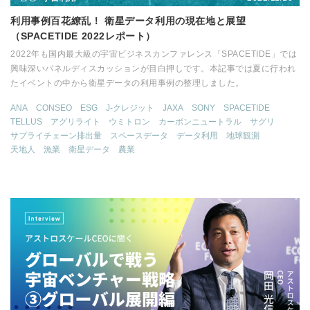
利用事例百花繚乱！ 衛星データ利用の現在地と展望
（SPACETIDE 2022レポート）
2022年も国内最大級の宇宙ビジネスカンファレンス「SPACETIDE」では
興味深いパネルディスカッションが目白押しです。本記事では夏に行われ
たイベントの中から衛星データの利用事例の整理しました。
ANA
CONSEO
ESG
J-クレジット
JAXA
SONY
SPACETIDE
TELLUS
アグリライト
ウミトロン
カーボンニュートラル
サグリ
サプライチェーン排出量
スペースデータ
データ利用
地球観測
天地人
漁業
衛星データ
農業