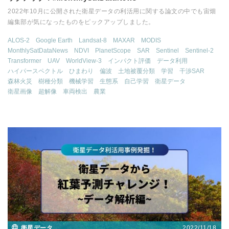
2022年10月に公開された衛星データの利活用に関する論文の中でも宙畑
編集部が気になったものをピックアップしました。
ALOS-2
Google Earth
Landsat-8
MAXAR
MODIS
MonthlySatDataNews
NDVI
PlanetScope
SAR
Sentinel
Sentinel-2
Transformer
UAV
WorldView-3
インパクト評価
データ利用
ハイパースペクトル
ひまわり
偏波
土地被覆分類
学習
干渉SAR
森林火災
樹種分類
機械学習
生態系
自己学習
衛星データ
衛星画像
超解像
車両検出
農業
2022/11/18
衛星データ