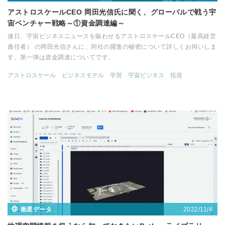
アストロスケールCEO 岡田光信氏に聞く、グローバルで戦う宇
宙ベンチャー戦略～①資金調達編～
連日、宇宙ビジネスニュースを賑わせるアストロスケールCEO（最高経営
責任者） の岡田光信さんに、同社の躍進の秘密について詳しくお伺いしま
す。第一弾は資金調達についてです。
アストロスケール
ビジネスモデル
学習
宇宙ビジネス
投資
2022/11/4
衛星データ