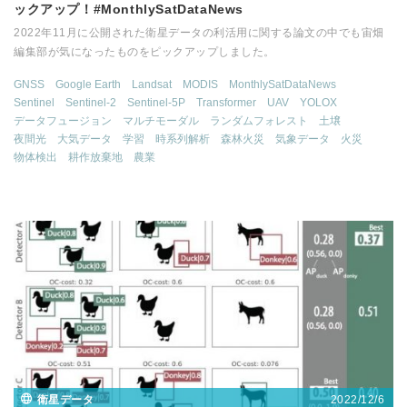
ックアップ！#MonthlySatDataNews
2022年11月に公開された衛星データの利活用に関する論文の中でも宙畑
編集部が気になったものをピックアップしました。
GNSS
Google Earth
Landsat
MODIS
MonthlySatDataNews
Sentinel
Sentinel-2
Sentinel-5P
Transformer
UAV
YOLOX
データフュージョン
マルチモーダル
ランダムフォレスト
土壌
夜間光
大気データ
学習
時系列解析
森林火災
気象データ
火災
物体検出
耕作放棄地
農業
2022/12/6
衛星データ