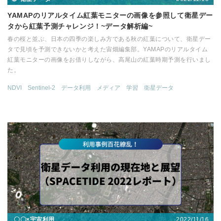
YAMAPのリアルタイム紅葉モニターの画像を参照して衛星デー
タから紅葉予測チャレンジ！~データ解析編~
春の桜と並ぶ、日本の四季の楽しみ方である秋の紅葉について、衛星デー
タで見頃を予測できないかと考えた宙畑編集部。YAMAPのリアルタイム
紅葉モニターの画像をお借りしながら、高尾山の紅葉時期予測を行いまし
た。
NDVI
Sentinel-2
データ利用
メディア
学習
衛星データ
2022/11/16
〇〇×宇宙利用