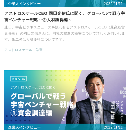
2022/11/11
企業人インタビュー
アストロスケールCEO 岡田光信氏に聞く、グローバルで戦う宇
宙ベンチャー戦略～②人材獲得編～
連日、宇宙ビジネスニュースを賑わせるアストロスケールCEO（最高経営
責任者） の岡田光信さんに、同社の躍進の秘密について詳しくお伺いしま
す。第二弾は人材獲得についてです。
アストロスケール
学習
2022/11/11
企業人インタビュー