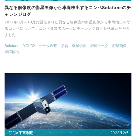
異なる解像度の衛星画像から車両検出するコンペSolafuneのチ
ャレンジログ
2022年8月～10月に開催された異なる解像度の衛星画像から車両検出をす
るコンペについて、コンペ参加者の一人にチャレンジログを執筆いただき
ました！
Solafune
YOLOX
データ利用
学習
機械学習
衛星データ
衛星画像
車両検出
2022/12/5
〇〇×宇宙利用