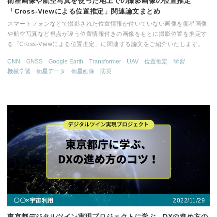
衛星画像や航空写真を使った地上での撮影画像の位置推定
「Cross-Viewによる位置推定」関連論文まとめ
スマートフォンなどで撮影された位置情報が付いていない画像を衛星画像
や航空写真など視点が違う位置情報付きの画像をもとに撮影位置を推定す
る「Cross-Viewによる位置推定」に関連する論文をご紹介いたします。
CNN
GNSS
Google Earth
Transformer
UAV
位置推定
学習
機械学習
衛星データ
衛星画像
防災
2022/11/29
〇〇×宇宙利用
東京都デジタルツイン実現プロジェクトに学ぶ、DXの進め方の