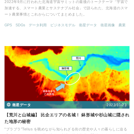
2022年9月に行われた北海道宇宙サミットの最後のトークテーマ「宇宙で
加速する、スマート農業とサステナブル社会」で語られた、北海道のスマ
ート農業事情とこれからについてまとめました。
GPS
SDGs
データ利用
ビジネスモデル
衛星データ
衛星画像
農業
2022/10/23
衛星データ
【荒川と山城編】 比企エリアの名城！ 鉢形城や杉山城に隠され
た地形の秘密
“ブラブラ”Tellus を眺めながら知られざる街の歴史や人々の暮らしに迫る