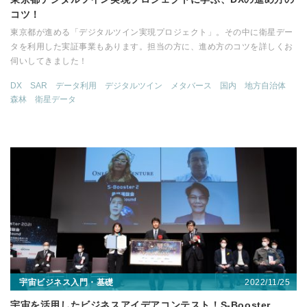
コツ！
東京都が進める「デジタルツイン実現プロジェクト」。その中に衛星デー
タを利用した実証事業もあります。担当の方に、進め方のコツを詳しくお
伺いしてきました！
DX
SAR
データ利用
デジタルツイン
メタバース
国内
地方自治体
森林
衛星データ
2022/11/25
宇宙ビジネス入門・基礎
宇宙を活用したビジネスアイデアコンテスト！S-Booster