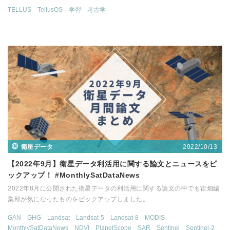
TELLUS
TellusOS
学習
考古学
2022/10/13
衛星データ
【2022年9月】衛星データ利活用に関する論文とニュースをピ
ックアップ！ #MonthlySatDataNews
2022年8月に公開された衛星データの利活用に関する論文の中でも宙畑編
集部が気になったものをピックアップしました。
GAN
GHG
Landsat
Landsat-5
Landsat-8
MODIS
MonthlySatDataNews
NDVI
PlanetScope
SAR
Sentinel
Sentinel-2