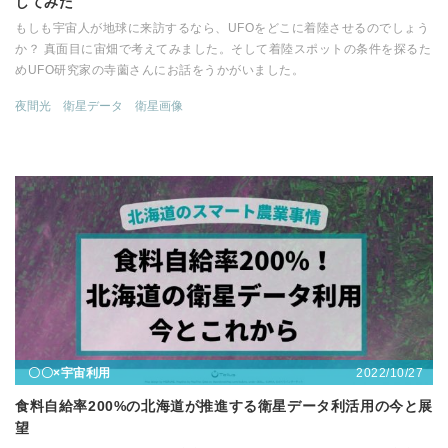
してみた
もしも宇宙人が地球に来訪するなら、UFOをどこに着陸させるのでしょう
か？ 真面目に宙畑で考えてみました。そして着陸スポットの条件を探るた
めUFO研究家の寺薗さんにお話をうかがいました。
夜間光
衛星データ
衛星画像
2022/10/27
〇〇×宇宙利用
食料自給率200%の北海道が推進する衛星データ利活用の今と展
望