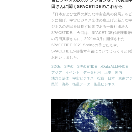
宙ビジネスの次のアクションを。代表理
田さんに聞くSPACETIDEのこれから
「日本および世界の新たな宇宙産業の発展」を
ンに掲げ、宇宙ビジネス全体の底上げと新たな
ジネスの創出を目指す団体である一般社団法人
SPACETIDE。 今回は、SPACETIDE代表理事兼
の石田真康さんに、2021年3月に開催された
SPACETIDE 2021 Springの手ごたえや、
SPACETIDEが目指す今後についてじっくりと
お伺いしました。
SDGs
SPAC
SPACETIDE
xData ALLIANCE
アジア
イベント
データ利用
上場
国内
地方自治体
宇宙ビジネス
投資
日本
東南ア
民間
海外
衛星データ
衛星ビジネス