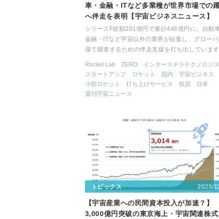
車・金融・ITなど多業種が世界市場での
へ伴走を表明【宇宙ビジネスニュース】
シリーズF総額201億円で累計446億円に。自動
金融・ITなど宇宙以外の業界が結集し、グロー
場で躍進するための伴走支援を打ち出していま
Rocket Lab
ZERO
インターステラテクノロジ
スタートアップ
ロケット
国内
宇宙ビジネス
小型ロケット
打ち上げサービス
投資
日本
週刊宇宙ニュース
2025/1
トピックス
【宇宙産業への民間資本投入が加速？】
3,000億円突破の東京海上・宇宙関連株式