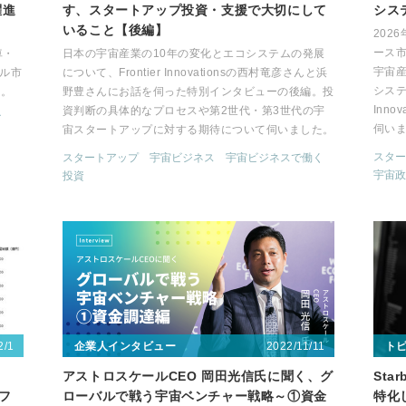
躍進
す、スタートアップ投資・支援で大切にして
シス
いること【後編】
202
ース
車・
日本の宇宙産業の10年の変化とエコシステムの発展
宇宙
バル市
について、Frontier Innovationsの西村竜彦さんと浜
システ
す。
野豊さんにお話を伺った特別インタビューの後編。投
Inn
資判断の具体的なプロセスや第2世代・第3世代の宇
ズ
伺い
宙スタートアップに対する期待について伺いました。
スター
スタートアップ
宇宙ビジネス
宇宙ビジネスで働く
宇宙政
投資
2/1
2022/11/11
企業人インタビュー
ト
アストロスケールCEO 岡田光信氏に聞く、グ
Sta
フ
ローバルで戦う宇宙ベンチャー戦略～①資金
特化