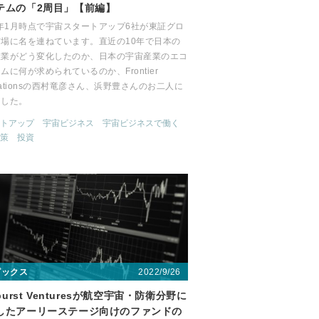
テムの「2周目」【前編】
6年1月時点で宇宙スタートアップ6社が東証グロ
市場に名を連ねています。直近の10年で日本の
産業がどう変化したのか、日本の宇宙産業のエコ
ムに何が求められているのか、Frontier
ovationsの西村竜彦さん、浜野豊さんのお二人に
ました。
トアップ
宇宙ビジネス
宇宙ビジネスで働く
策
投資
2022/9/26
ピックス
rburst Venturesが航空宇宙・防衛分野に
したアーリーステージ向けのファンドの