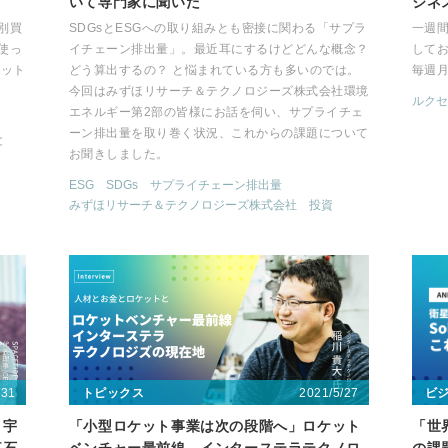
いて専門家に聞いた
ジネス
別買
SDGsとESGへの取り組みとも密接に関わる「サプラ
一週
使っ
イチェーン排出量」。最近耳にするけどどんな概念？
して
リット
どう算出するの？ と悩まれている方も多いのでは。
毎週
。
今回はみずほリサーチ＆テクノロジーズ株式会社環境
ルクセ
エネルギー第2部の皆様にお話を伺い、サプライチェ
ーン排出量を取り巻く状況、これからの課題について
C
お聞きしました。
ESG
SDGs
サプライチェーン排出量
みずほリサーチ＆テクノロジーズ株式会社
投資
/31
2021/5/27
トピックス
ビ
、宇
「小型ロケット事業は次の段階へ」ロケット
「世