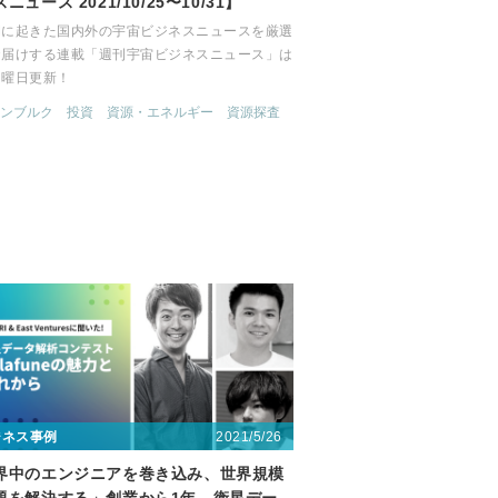
ニュース 2021/10/25〜10/31】
間に起きた国内外の宇宙ビジネスニュースを厳選
お届けする連載「週刊宇宙ビジネスニュース」は
月曜日更新！
ンブルク
投資
資源・エネルギー
資源探査
2021/5/26
ジネス事例
界中のエンジニアを巻き込み、世界規模