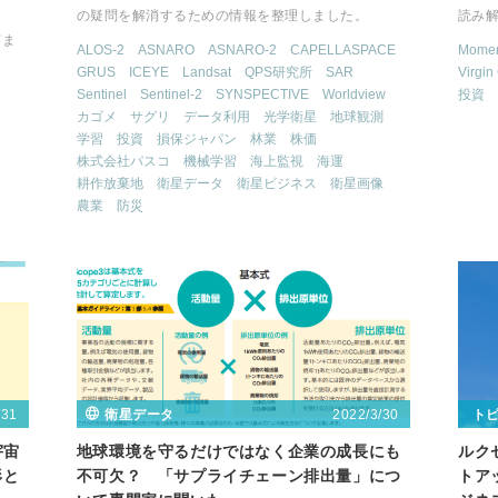
の疑問を解消するための情報を整理しました。
読み
てま
ALOS-2
ASNARO
ASNARO-2
CAPELLASPACE
Momen
GRUS
ICEYE
Landsat
QPS研究所
SAR
Virgin
Sentinel
Sentinel-2
SYNSPECTIVE
Worldview
投資
カゴメ
サグリ
データ利用
光学衛星
地球観測
学習
投資
損保ジャパン
林業
株価
株式会社パスコ
機械学習
海上監視
海運
耕作放棄地
衛星データ
衛星ビジネス
衛星画像
農業
防災
/31
2022/3/30
衛星データ
ト
宇宙
地球環境を守るだけではなく企業の成長にも
ルク
形と
不可欠？ 「サプライチェーン排出量」につ
トア