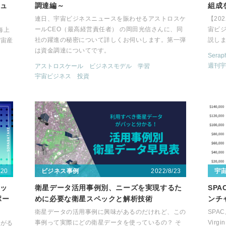
ニュ
調達編～
組成
連日、宇宙ビジネスニュースを賑わせるアストロスケ
【20
ールCEO（最高経営責任者） の岡田光信さんに、同
宙ビ
海上
社の躍進の秘密について詳しくお伺いします。第一弾
説し
宇宙産
は資金調達についてです。
Seraph
週刊宇
アストロスケール
ビジネスモデル
学習
宇宙ビジネス
投資
/20
2022/8/23
ビジネス事例
宇
ケッ
衛星データ活用事例別、ニーズを実現するた
SP
ポー
めに必要な衛星スペックと解析技術
ンチ
衛星データの活用事例に興味があるのだけれど、この
SPAC
事例って実際にどの衛星データを使っているの？ そ
Virg
上がる