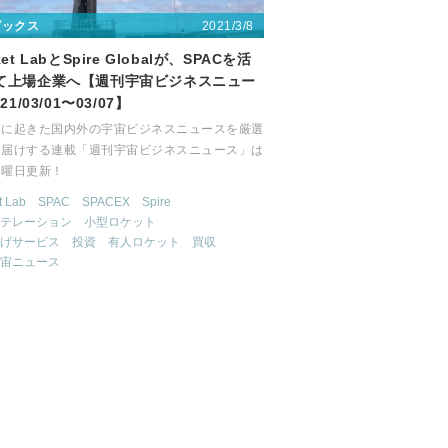
2021/3/8
ピックス
ket LabとSpire Globalが、SPACを活
て上場企業へ【週刊宇宙ビジネスニュー
21/03/01〜03/07】
間に起きた国内外の宇宙ビジネスニュースを厳選
お届けする連載「週刊宇宙ビジネスニュース」は
月曜日更新！
t Lab
SPAC
SPACEX
Spire
テレーション
小型ロケット
げサービス
投資
有人ロケット
買収
宙ニュース