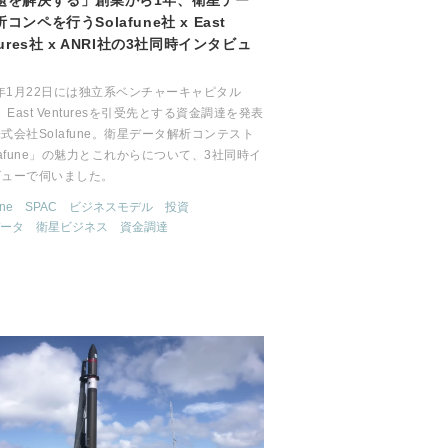
題を解決する」創業から1年、衛星デー
コンペを行うSolafune社 x East
tures社 x ANRI社の3社同時インタビュ
1年1月22日には独立系ベンチャーキャピタル
I、East Venturesを引受先とする資金調達を発表
式会社Solafune。衛星データ解析コンテスト
lafune」の魅力とこれからについて、3社同時イ
ビューで伺いました。
une
SPAC
ビジネスモデル
投資
ータ
衛星ビジネス
資金調達