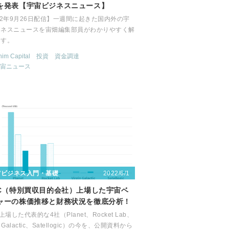
を発表【宇宙ビジネスニュース】
22年9月26日配信】一週間に起きた国内外の宇
ジネスニュースを宙畑編集部員がわかりやすく解
ます。
im Capital
投資
資金調達
宙ニュース
2022/6/1
宙ビジネス入門・基礎
AC（特別買収目的会社）上場した宇宙ベ
ャーの株価推移と財務状況を徹底分析！
上場した代表的な4社（Planet、Rocket Lab、
in Galactic、Satellogic）の今を、公開資料から