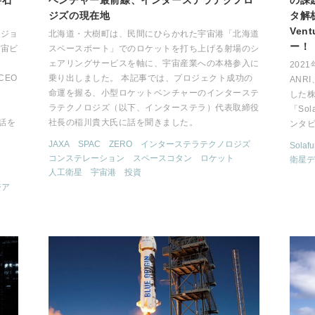
事石
ベンチャー最前線、インターステラテクノロ
の課
ジズの現在地
タ解析
Ven
ビジョ
北海道・大樹町は、民間にひらかれた宇宙港「北海道
ー！
宇宙ビ
スペースポート」でのロケットを打ち上げる射場のシ
ェアリングサービスを軸に、宇宙産業への本格参入に
202
CEO
乗り出しました。 本記事では、プロジェクト成功の
ANR
命運を握る、小型ロケットベンチャーのインターステ
した株
ラテクノロジズ（以下、インターステラ）代表取締役
「So
お話を
社長の稲川貴大氏に話を聞きました。
ンタ
JAXA
SPAC
ZERO
インターステラテクノロジズ
Solaf
コンステレーション
スペースコタン
ロケット
衛星デ
人工衛星
宇宙港
投資
ジア