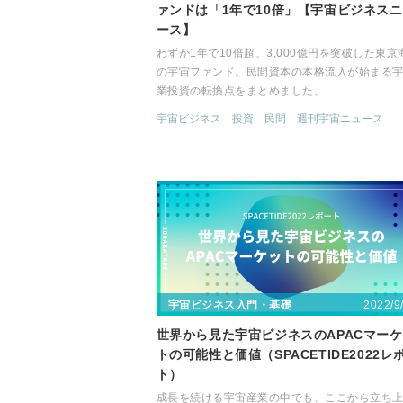
ァンドは「1年で10倍」【宇宙ビジネス
ース】
わずか1年で10倍超、3,000億円を突破した東京
の宇宙ファンド。民間資本の本格流入が始まる
業投資の転換点をまとめました。
宇宙ビジネス
投資
民間
週刊宇宙ニュース
2022/9
宇宙ビジネス入門・基礎
世界から見た宇宙ビジネスのAPACマー
トの可能性と価値（SPACETIDE2022レ
ト）
成長を続ける宇宙産業の中でも、ここから立ち