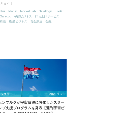
解きます！
tus
Planet
Rocket Lab
Satellogic
SPAC
 Galactic
宇宙ビジネス
打ち上げサービス
株価
衛星ビジネス
資金調達
金融
2021/11/1
ピックス
センブルクが宇宙資源に特化したスター
ップ支援プログラムを発表【週刊宇宙ビ