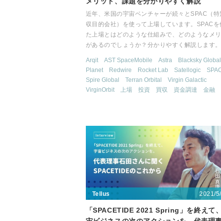
メリット、課題を分かりやすく解説
近年、米国の宇宙ベンチャーが続々とSPAC（特
収目的会社）を使って上場しています。SPACを
た上場とはどのような仕組みで、どのようなメ
があるのでしょうか？分かりやすく解説します
Arqit
AST SpaceMobile
Astra
Blacksky Global
Planet
Redwire
Rocket Lab
Satellogic
SPA
Spire Global
Terran Orbital
Virgin Galactic
VirginOrbit
上場
投資
買収
資金調達
金融
2021/5
Tellus
「SPACETIDE 2021 Spring」を終えて