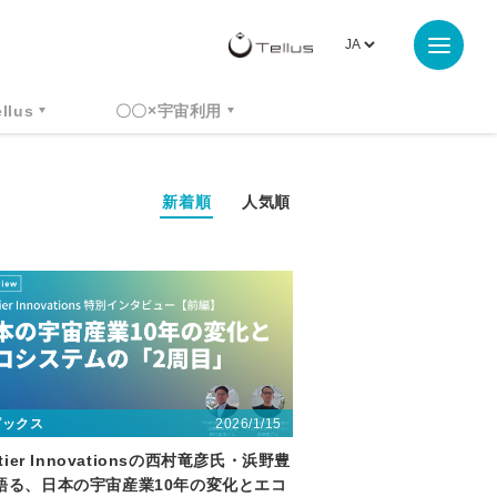
ellus
〇〇×宇宙利用
新着順
人気順
2026/1/15
ピックス
ntier Innovationsの西村竜彦氏・浜野豊
語る、日本の宇宙産業10年の変化とエコ