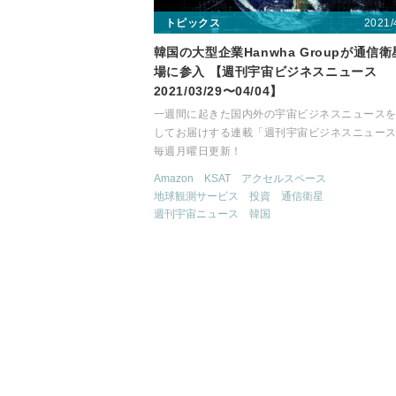
2021/
トピックス
韓国の大型企業Hanwha Groupが通信
場に参入 【週刊宇宙ビジネスニュース
2021/03/29〜04/04】
一週間に起きた国内外の宇宙ビジネスニュース
してお届けする連載「週刊宇宙ビジネスニュー
毎週月曜日更新！
Amazon
KSAT
アクセルスペース
地球観測サービス
投資
通信衛星
週刊宇宙ニュース
韓国