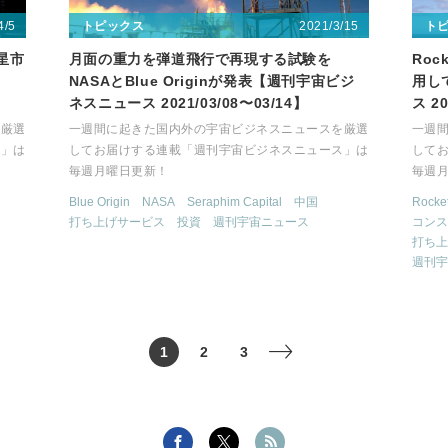
4/5
2021/3/15
トピックス
ト
衛星市
月面の重力を弾道飛行で再現する試験を
Roc
NASAとBlue Originが発表【週刊宇宙ビジ
用し
ネスニュース 2021/03/08〜03/14】
ス 20
を厳選
一週間に起きた国内外の宇宙ビジネスニュースを厳選
一週
ス」は
してお届けする連載「週刊宇宙ビジネスニュース」は
して
毎週月曜日更新！
毎週
Blue Origin
NASA
Seraphim Capital
中国
Rocke
打ち上げサービス
投資
週刊宇宙ニュース
コンス
打ち上
週刊宇
1
2
3
>